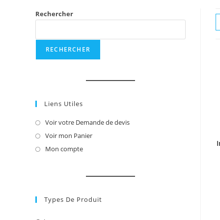
Rechercher
RECHERCHER
Liens Utiles
Voir votre Demande de devis
S’ouvre
dans
Voir mon Panier
S’ouvre
un
dans
Mon compte
S’ouvre
nouvel
un
dans
onglet
nouvel
un
onglet
nouvel
onglet
Types De Produit