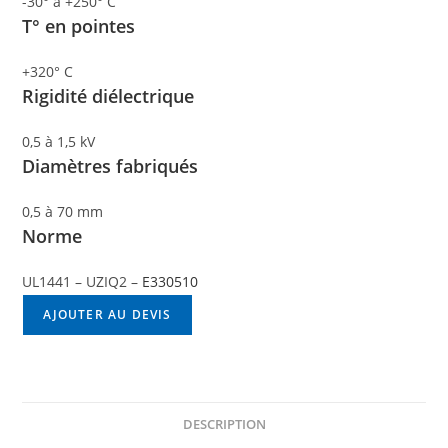
-30° à +250° C
T° en pointes
+320° C
Rigidité diélectrique
0,5 à 1,5 kV
Diamètres fabriqués
0,5 à 70 mm
Norme
UL1441 – UZIQ2 –
E330510
AJOUTER AU DEVIS
DESCRIPTION