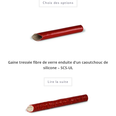
Choix des options
produit
a
plusieurs
variations.
Les
options
peuvent
être
choisies
sur
la
page
du
produit
Gaine tressée fibre de verre enduite d’un caoutchouc de
silicone – SCS-UL
Lire la suite