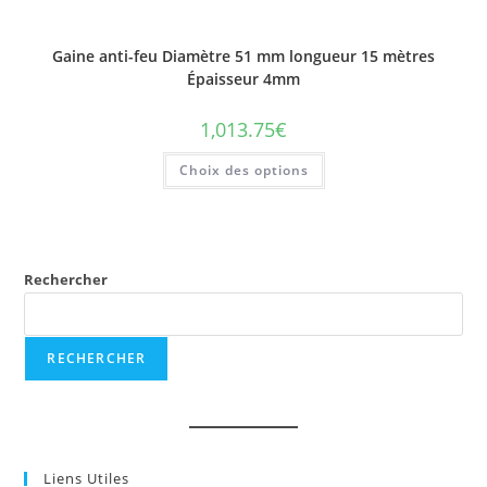
Gaine anti-feu Diamètre 51 mm longueur 15 mètres
Épaisseur 4mm
1,013.75
€
Ce
Choix des options
produit
a
plusieurs
variations.
Les
options
peuvent
être
Rechercher
choisies
sur
la
page
du
RECHERCHER
produit
Liens Utiles