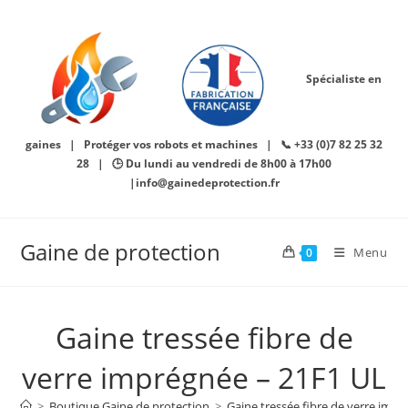
Skip
to
content
Spécialiste en
gaines | Protéger vos robots et machines | 📞 +33 (0)7 82 25 32
28 | 🕒 Du lundi au vendredi de 8h00 à 17h00
|info@gainedeprotection.fr
Gaine de protection
Menu
0
Gaine tressée fibre de
verre imprégnée – 21F1 UL
>
Boutique Gaine de protection
>
Gaine tressée fibre de verre imp