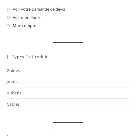
Voir votre Demande de devis
S’ouvre
dans
Voir mon Panier
S’ouvre
un
dans
Mon compte
S’ouvre
nouvel
un
dans
onglet
nouvel
un
onglet
nouvel
onglet
Types De Produit
Gaines
Joints
Rubans
Câbles