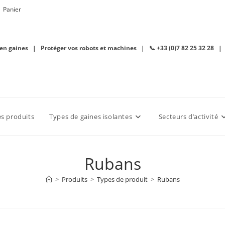
Panier
 en gaines | Protéger vos robots et machines | 📞 +33 (0)7 82 25 32 28 |
es produits
Types de gaines isolantes
Secteurs d’activité
Rubans
>
Produits
>
Types de produit
>
Rubans