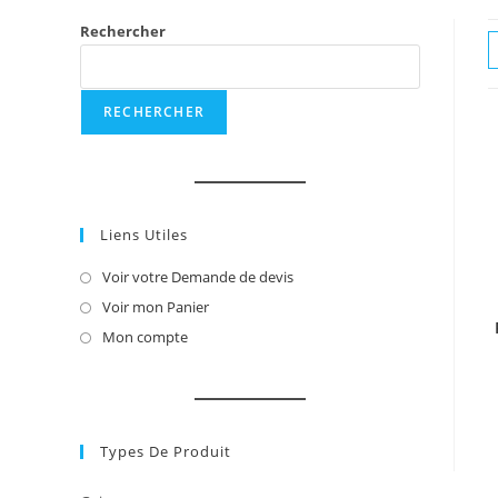
Rechercher
RECHERCHER
Liens Utiles
Voir votre Demande de devis
S’ouvre
dans
Voir mon Panier
S’ouvre
un
dans
Mon compte
S’ouvre
nouvel
un
dans
onglet
nouvel
un
onglet
nouvel
onglet
Types De Produit