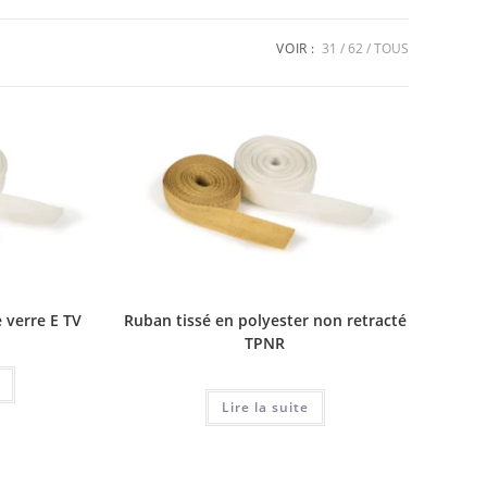
VOIR :
31
62
TOUS
e verre E TV
Ruban tissé en polyester non retracté
TPNR
Lire la suite