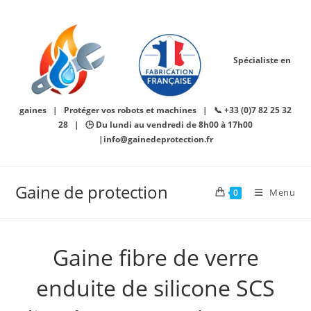
Skip
to
content
Spécialiste en
gaines | Protéger vos robots et machines | 📞 +33 (0)7 82 25 32
28 | 🕒 Du lundi au vendredi de 8h00 à 17h00
|info@gainedeprotection.fr
Gaine de protection
Menu
0
Gaine fibre de verre
enduite de silicone SCS