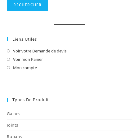
du
RECHERCHER
produit
Liens Utiles
Voir votre Demande de devis
S’ouvre
dans
Voir mon Panier
S’ouvre
un
dans
Mon compte
S’ouvre
nouvel
un
dans
onglet
nouvel
un
onglet
nouvel
onglet
Types De Produit
Gaines
Joints
Rubans