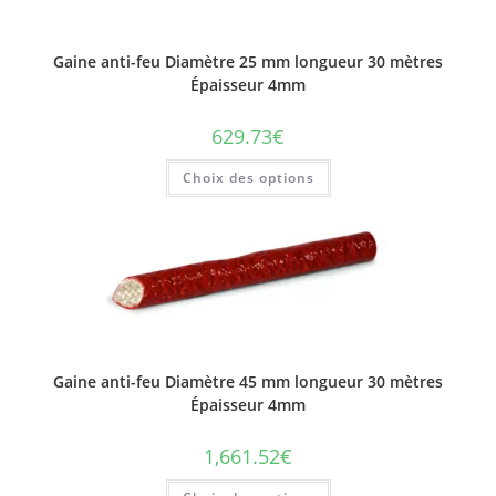
Gaine anti-feu Diamètre 25 mm longueur 30 mètres
Épaisseur 4mm
629.73
€
Ce
Choix des options
produit
a
plusieurs
variations.
Les
options
peuvent
être
choisies
sur
la
page
du
Gaine anti-feu Diamètre 45 mm longueur 30 mètres
produit
Épaisseur 4mm
1,661.52
€
Ce