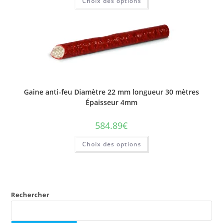
Choix des options
produit
a
plusieurs
variations.
Les
options
peuvent
être
choisies
sur
la
page
du
Gaine anti-feu Diamètre 22 mm longueur 30 mètres
produit
Épaisseur 4mm
584.89
€
Ce
Choix des options
produit
a
plusieurs
variations.
Les
options
peuvent
être
Rechercher
choisies
sur
la
page