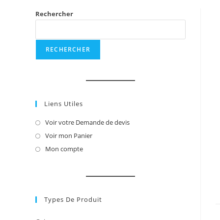
Rechercher
RECHERCHER
Liens Utiles
Voir votre Demande de devis
S’ouvre
dans
Voir mon Panier
S’ouvre
un
dans
Mon compte
S’ouvre
nouvel
un
dans
onglet
nouvel
un
onglet
nouvel
onglet
Types De Produit