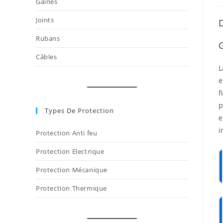
Gaines
Joints
D
Rubans
G
Câbles
e
f
p
Types De Protection
e
i
Protection Anti feu
Protection Electrique
Protection Mécanique
Protection Thermique