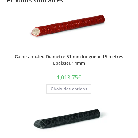
Produits similaires
Gaine anti-feu Diamètre 51 mm longueur 15 mètres
Épaisseur 4mm
1,013.75
€
Ce
Choix des options
produit
a
plusieurs
variations.
Les
options
peuvent
être
choisies
sur
la
page