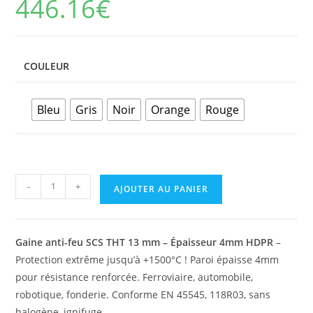
446.16
€
COULEUR
Bleu
Gris
Noir
Orange
Rouge
quantité
-
+
AJOUTER AU PANIER
de
Gaine
anti-
Gaine anti-feu SCS THT 13 mm – Épaisseur 4mm HDPR
–
feu
Protection extrême jusqu’à +1500°C ! Paroi épaisse 4mm
Diamètre
pour résistance renforcée. Ferroviaire, automobile,
13
robotique, fonderie. Conforme EN 45545, 118R03, sans
mm
halogène, ignifuge.