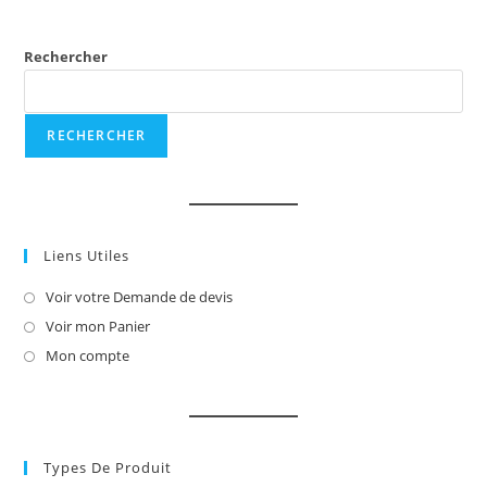
Rechercher
RECHERCHER
Liens Utiles
Voir votre Demande de devis
S’ouvre
dans
Voir mon Panier
S’ouvre
un
dans
Mon compte
S’ouvre
nouvel
un
dans
onglet
nouvel
un
onglet
nouvel
onglet
Types De Produit