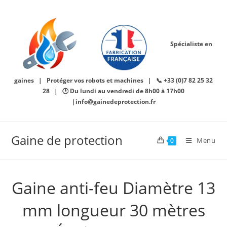
Skip
to
content
Spécialiste en
gaines | Protéger vos robots et machines | 📞 +33 (0)7 82 25 32
28 | 🕒 Du lundi au vendredi de 8h00 à 17h00
|info@gainedeprotection.fr
Gaine de protection
Menu
0
Gaine anti-feu Diamètre 13
mm longueur 30 mètres