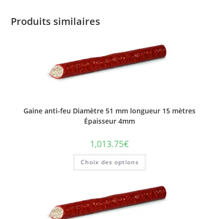
Produits similaires
Gaine anti-feu Diamètre 51 mm longueur 15 mètres
Épaisseur 4mm
1,013.75
€
Ce
Choix des options
produit
a
plusieurs
variations.
Les
options
peuvent
être
choisies