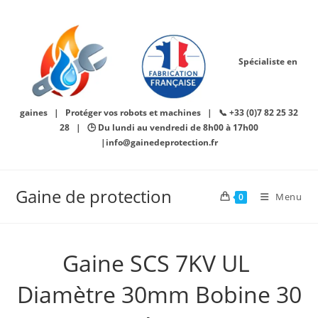
Skip
to
content
Spécialiste en
gaines | Protéger vos robots et machines | 📞 +33 (0)7 82 25 32
28 | 🕒 Du lundi au vendredi de 8h00 à 17h00
|info@gainedeprotection.fr
Gaine de protection
Menu
0
Gaine SCS 7KV UL 
Diamètre 30mm Bobine 30