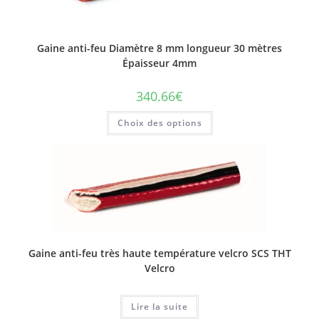
sur
la
page
du
Gaine anti-feu Diamètre 8 mm longueur 30 mètres
produit
Épaisseur 4mm
340.66
€
Ce
Choix des options
produit
a
plusieurs
variations.
Les
options
peuvent
être
choisies
sur
la
page
du
Gaine anti-feu très haute température velcro SCS THT
produit
Velcro
Lire la suite