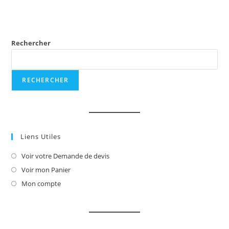
Rechercher
RECHERCHER
Liens Utiles
Voir votre Demande de devis
S’ouvre
dans
Voir mon Panier
S’ouvre
un
dans
Mon compte
S’ouvre
nouvel
un
dans
onglet
nouvel
un
onglet
nouvel