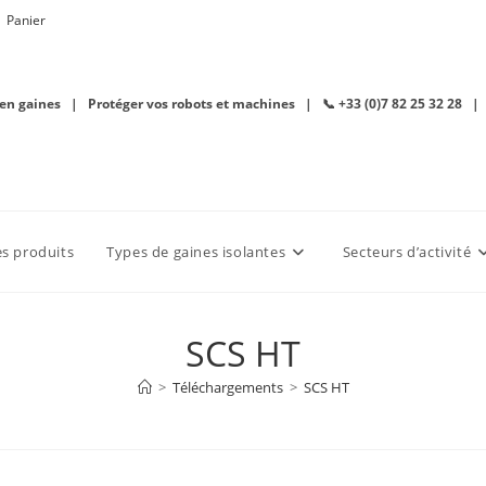
Panier
 en gaines | Protéger vos robots et machines | 📞 +33 (0)7 82 25 32 28 |
es produits
Types de gaines isolantes
Secteurs d’activité
SCS HT
>
Téléchargements
>
SCS HT