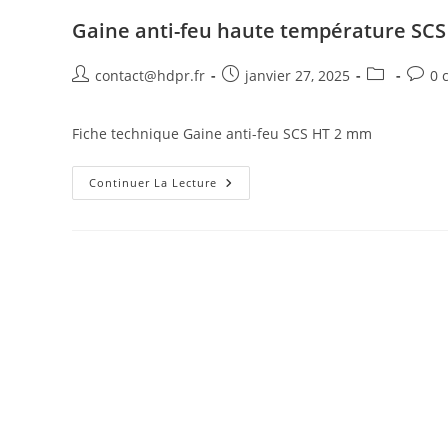
Gaine anti-feu haute température SC
Auteur/autrice
Publication
Post
Comme
contact@hdpr.fr
janvier 27, 2025
0 
de
publiée :
category:
de
la
la
Fiche technique Gaine anti-feu SCS HT 2 mm
publication :
public
Gaine
Continuer La Lecture
Anti-
Feu
Haute
Température
SCS
HT
2
Mm