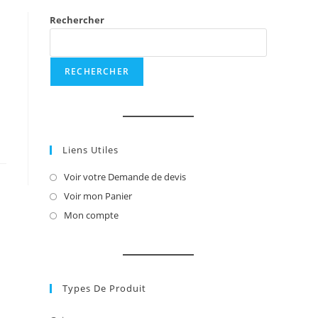
Rechercher
RECHERCHER
Liens Utiles
Voir votre Demande de devis
S’ouvre
dans
Voir mon Panier
S’ouvre
un
dans
Mon compte
S’ouvre
nouvel
un
dans
onglet
nouvel
un
onglet
nouvel
onglet
Types De Produit