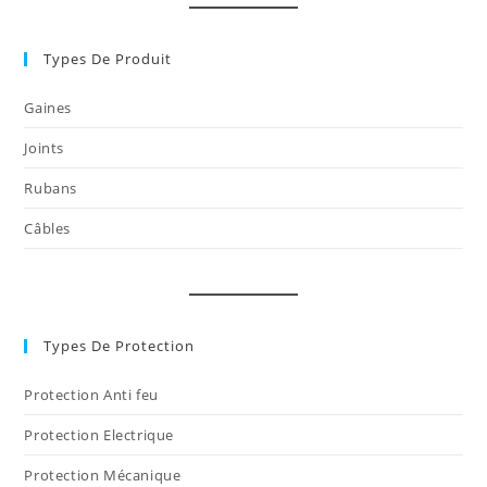
un
onglet
nouvel
onglet
Types De Produit
Gaines
Joints
Rubans
Câbles
Types De Protection
Protection Anti feu
Protection Electrique
Protection Mécanique