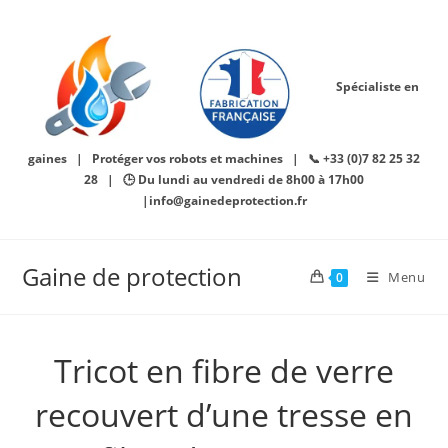
Skip
to
content
Spécialiste en
gaines | Protéger vos robots et machines | 📞 +33 (0)7 82 25 32
28 | 🕒 Du lundi au vendredi de 8h00 à 17h00
|info@gainedeprotection.fr
Gaine de protection
Menu
0
Tricot en fibre de verre
recouvert d’une tresse en