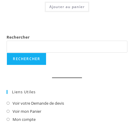
Ajouter au panier
Rechercher
RECHERCHER
Liens Utiles
Voir votre Demande de devis
S’ouvre
dans
Voir mon Panier
S’ouvre
un
dans
Mon compte
S’ouvre
nouvel
un
dans
onglet
nouvel