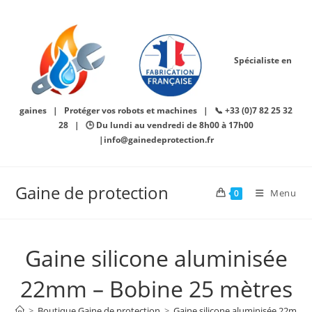
Skip
to
content
Spécialiste en
gaines | Protéger vos robots et machines | 📞 +33 (0)7 82 25 32
28 | 🕒 Du lundi au vendredi de 8h00 à 17h00
|info@gainedeprotection.fr
Gaine de protection
Menu
0
Gaine silicone aluminisée
22mm – Bobine 25 mètres
>
Boutique Gaine de protection
>
Gaine silicone aluminisée 22mm 