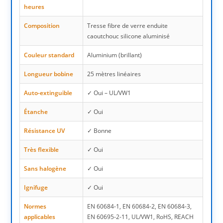
heures
Composition
Tresse fibre de verre enduite
caoutchouc silicone aluminisé
Couleur standard
Aluminium (brillant)
Longueur bobine
25 mètres linéaires
Auto-extinguible
✓ Oui – UL/VW1
Étanche
✓ Oui
Résistance UV
✓ Bonne
Très flexible
✓ Oui
Sans halogène
✓ Oui
Ignifuge
✓ Oui
Normes
EN 60684-1, EN 60684-2, EN 60684-3,
applicables
EN 60695-2-11, UL/VW1, RoHS, REACH