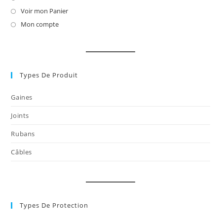
dans
Voir mon Panier
S’ouvre
un
dans
Mon compte
S’ouvre
nouvel
un
dans
onglet
nouvel
un
onglet
nouvel
onglet
Types De Produit
Gaines
Joints
Rubans
Câbles
Types De Protection