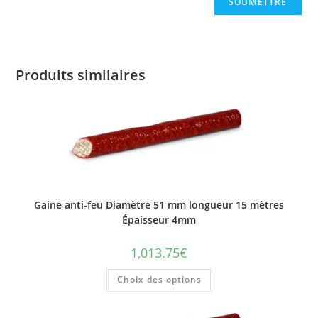
Produits similaires
Gaine anti-feu Diamètre 51 mm longueur 15 mètres
Épaisseur 4mm
1,013.75
€
Ce
Choix des options
produit
a
plusieurs
variations.