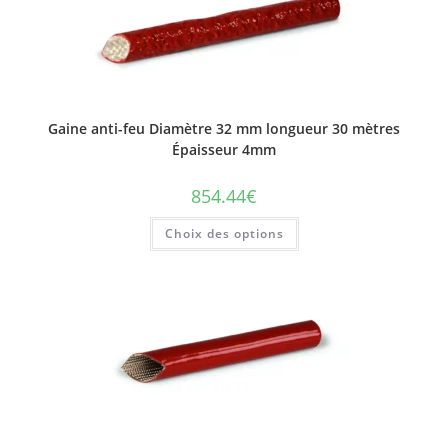
Les
options
peuvent
être
choisies
sur
la
page
du
Gaine anti-feu Diamètre 32 mm longueur 30 mètres
produit
Épaisseur 4mm
854.44
€
Ce
Choix des options
produit
a
plusieurs
variations.
Les
options
peuvent
être
choisies
sur
la
page
du
produit