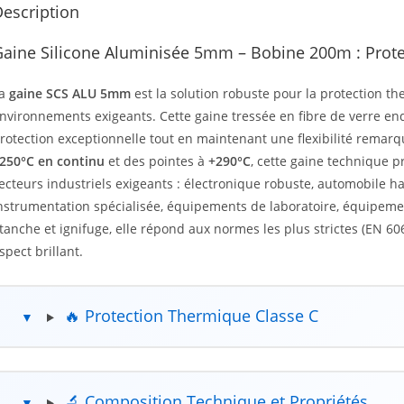
escription
aine Silicone Aluminisée 5mm – Bobine 200m : Prot
La
gaine SCS ALU 5mm
est la solution robuste pour la protection t
nvironnements exigeants. Cette gaine tressée en fibre de verre en
rotection exceptionnelle tout en maintenant une flexibilité rema
250°C en continu
et des pointes à
+290°C
, cette gaine technique p
ecteurs industriels exigeants : électronique robuste, automobile h
nstrumentation spécialisée, équipements de laboratoire, équipeme
tanche et ignifuge, elle répond aux normes les plus strictes (EN 6
spect brillant.
🔥 Protection Thermique Classe C
🔬 Composition Technique et Propriétés