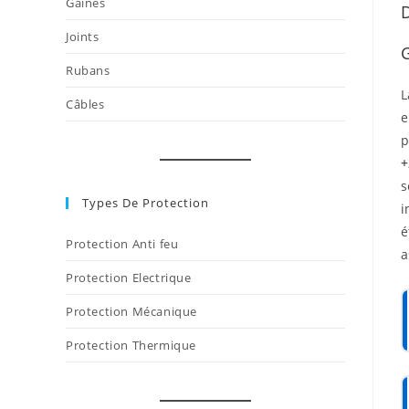
Gaines
D
Joints
G
Rubans
Câbles
e
p
+
s
Types De Protection
i
é
Protection Anti feu
a
Protection Electrique
Protection Mécanique
Protection Thermique