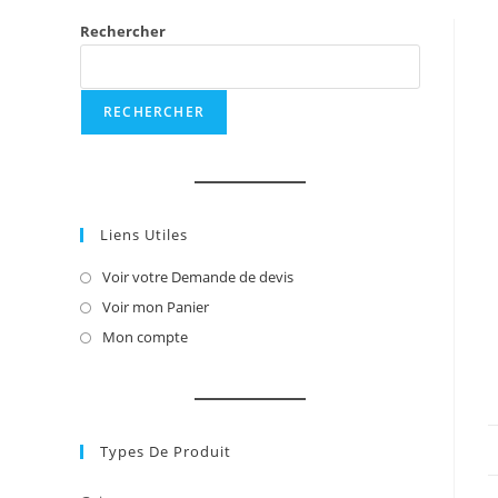
Rechercher
RECHERCHER
Liens Utiles
Voir votre Demande de devis
S’ouvre
dans
Voir mon Panier
S’ouvre
un
dans
Mon compte
S’ouvre
nouvel
un
dans
onglet
nouvel
un
onglet
nouvel
onglet
Types De Produit