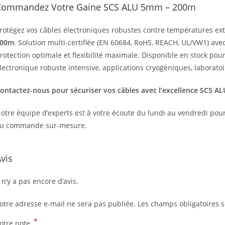
Commandez Votre Gaine SCS ALU 5mm – 200m
rotégez vos câbles électroniques robustes contre températures ext
200m
. Solution multi-certifiée (EN 60684, RoHS, REACH, UL/VW1) avec
rotection optimale et flexibilité maximale. Disponible en stock po
lectronique robuste intensive, applications cryogéniques, laboratoi
ontactez-nous pour sécuriser vos câbles avec l’excellence SCS AL
otre équipe d’experts est à votre écoute du lundi au vendredi pour
u commande sur-mesure.
vis
l n’y a pas encore d’avis.
otre adresse e-mail ne sera pas publiée.
Les champs obligatoires 
*
otre note