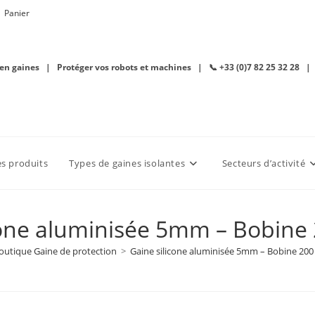
Panier
 en gaines | Protéger vos robots et machines | 📞 +33 (0)7 82 25 32 28 |
es produits
Types de gaines isolantes
Secteurs d’activité
cone aluminisée 5mm – Bobine
outique Gaine de protection
>
Gaine silicone aluminisée 5mm – Bobine 200