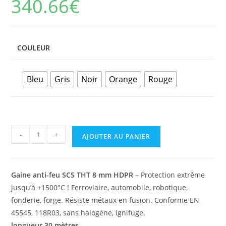
340.66
€
COULEUR
Bleu
Gris
Noir
Orange
Rouge
quantité
-
+
AJOUTER AU PANIER
de
Gaine
anti-
Gaine anti-feu SCS THT 8 mm HDPR
– Protection extrême
feu
jusqu’à +1500°C ! Ferroviaire, automobile, robotique,
Diamètre
fonderie, forge. Résiste métaux en fusion. Conforme EN
8
45545, 118R03, sans halogène, ignifuge.
mm
longueur 30 mètres