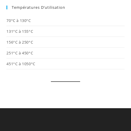
Températures D’utilisation
70°C à 130°C
131°C à 155°C
156°C à 250°C
251°C à 450°C
451°C à 1050°C