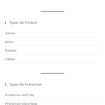
nouvel
un
dans
onglet
nouvel
un
onglet
nouvel
onglet
Types De Produit
Gaines
Joints
Rubans
Câbles
Types De Protection
Protection Anti feu
Protection Electrique