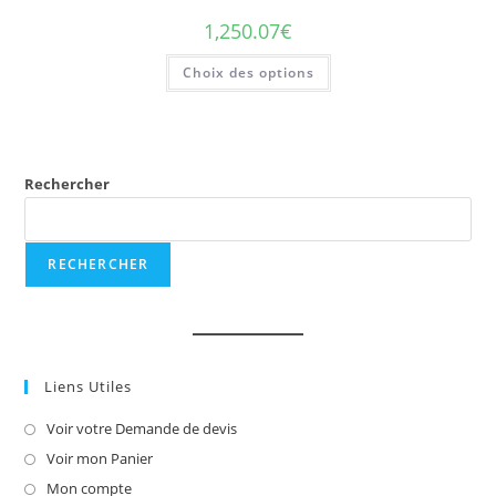
1,250.07
€
Ce
Choix des options
produit
a
plusieurs
variations.
Les
options
peuvent
être
Rechercher
choisies
sur
la
page
du
RECHERCHER
produit
Liens Utiles
Voir votre Demande de devis
S’ouvre
dans
Voir mon Panier
S’ouvre
un
dans
Mon compte
S’ouvre