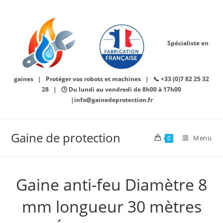
Skip
to
content
Spécialiste en
gaines | Protéger vos robots et machines | 📞 +33 (0)7 82 25 32
28 | 🕒 Du lundi au vendredi de 8h00 à 17h00
|info@gainedeprotection.fr
Gaine de protection
Menu
0
Gaine anti-feu Diamètre 8
mm longueur 30 mètres